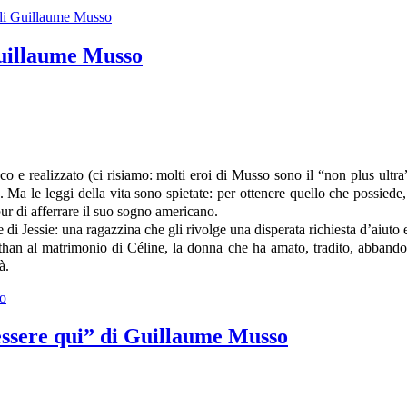
e di Guillaume Musso
Guillaume Musso
co e realizzato (ci risiamo: molti eroi di Musso sono il “non plus ultr
re. Ma le leggi della vita sono spietate: per ottenere quello che possied
ur di afferrare il suo sogno americano.
e di Jessie: una ragazzina che gli rivolge una disperata richiesta d’aiuto e 
than al matrimonio di Céline, la donna che ha amato, tradito, abbandon
à.
so
 essere qui” di Guillaume Musso