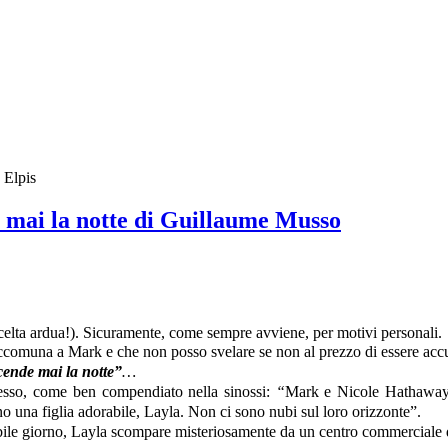
e mai la notte di Guillaume Musso
celta ardua!). Sicuramente, come sempre avviene, per motivi personali.
 accomuna a Mark e che non posso svelare se non al prezzo di essere acc
ende mai la notte”
…
esso, come ben compendiato nella sinossi:
“
Mark e Nicole Hathaway so
o una figlia adorabile, Layla. Non ci sono nubi sul loro orizzonte”.
ribile giorno, Layla scompare misteriosamente da un centro commerciale 