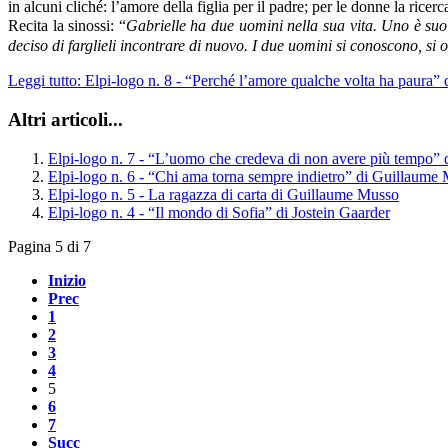
in alcuni cliché: l’amore della figlia per il padre; per le donne la rice
Recita la sinossi: “
Gabrielle ha due uomini nella sua vita. Uno è suo 
deciso di farglieli incontrare di nuovo. I due uomini si conoscono, si 
Leggi tutto: Elpi-logo n. 8 - “Perché l’amore qualche volta ha paura
Altri articoli...
Elpi-logo n. 7 - “L’uomo che credeva di non avere più tempo”
Elpi-logo n. 6 - “Chi ama torna sempre indietro” di Guillaume
Elpi-logo n. 5 - La ragazza di carta di Guillaume Musso
Elpi-logo n. 4 - “Il mondo di Sofia” di Jostein Gaarder
Pagina 5 di 7
Inizio
Prec
1
2
3
4
5
6
7
Succ