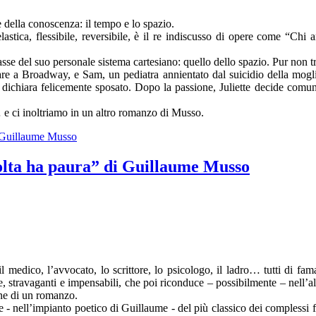
 della conoscenza: il tempo e lo spazio.
stica, flessibile, reversibile, è il re indiscusso di opere come “Ch
tro asse del suo personale sistema cartesiano: quello dello spazio. Pur n
re a Broadway, e Sam, un pediatra annientato dal suicidio della moglie.
 dichiara felicemente sposato. Dopo la passione, Juliette decide comunq
 e ci inoltriamo in un altro romanzo di Musso.
i Guillaume Musso
volta ha paura” di Guillaume Musso
l medico, l’avvocato, lo scrittore, lo psicologo, il ladro… tutti di fa
, stravaganti e impensabili, che poi riconduce – possibilmente – nell’alv
fine di un romanzo.
ne - nell’impianto poetico di Guillaume - del più classico dei complessi f