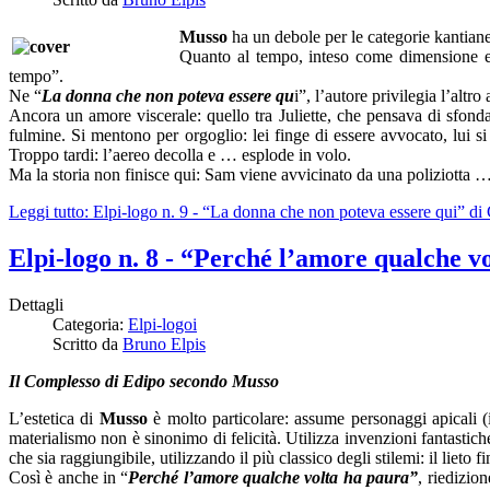
Musso
ha un debole per le categorie kantiane
Quanto al tempo, inteso come dimensione ela
tempo”.
Ne “
La donna che non poteva essere qu
i”, l’autore privilegia l’al
Ancora un amore viscerale: quello tra Juliette, che pensava di sfonda
fulmine. Si mentono per orgoglio: lei finge di essere avvocato, lui si
Troppo tardi: l’aereo decolla e … esplode in volo.
Ma la storia non finisce qui: Sam viene avvicinato da una poliziotta …
Leggi tutto: Elpi-logo n. 9 - “La donna che non poteva essere qui” d
Elpi-logo n. 8 - “Perché l’amore qualche 
Dettagli
Categoria:
Elpi-logoi
Scritto da
Bruno Elpis
Il Complesso di Edipo secondo Musso
L’estetica di
Musso
è molto particolare: assume personaggi apicali (i
materialismo non è sinonimo di felicità. Utilizza invenzioni fantastiche
che sia raggiungibile, utilizzando il più classico degli stilemi: il lieto 
Così è anche in “
Perché l’amore qualche volta ha paura”
, riedizio