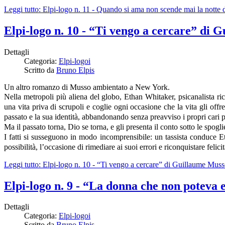
Leggi tutto: Elpi-logo n. 11 - Quando si ama non scende mai la nott
Elpi-logo n. 10 - “Ti vengo a cercare” di 
Dettagli
Categoria:
Elpi-logoi
Scritto da
Bruno Elpis
Un altro romanzo di Musso ambientato a New York.
Nella metropoli più aliena del globo, Ethan Whitaker, psicanalista ric
una vita priva di scrupoli e coglie ogni occasione che la vita gli off
passato e la sua identità, abbandonando senza preavviso i propri cari p
Ma il passato torna, Dio se torna, e gli presenta il conto sotto le spogli
I fatti si susseguono in modo incomprensibile: un tassista conduce E
possibilità, l’occasione di rimediare ai suoi errori e riconquistare felicit
Leggi tutto: Elpi-logo n. 10 - “Ti vengo a cercare” di Guillaume Mus
Elpi-logo n. 9 - “La donna che non poteva
Dettagli
Categoria:
Elpi-logoi
Scritto da
Bruno Elpis