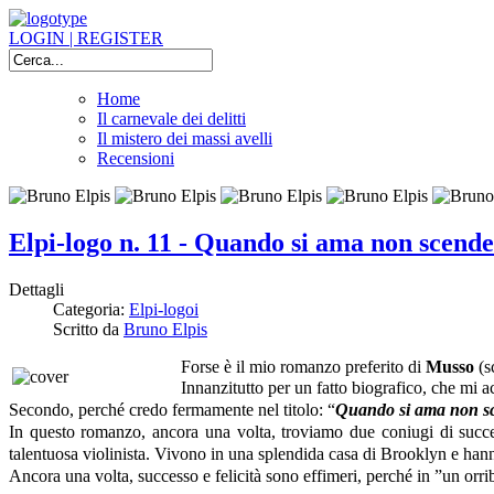
LOGIN | REGISTER
Home
Il carnevale dei delitti
Il mistero dei massi avelli
Recensioni
Elpi-logo n. 11 - Quando si ama non scend
Dettagli
Categoria:
Elpi-logoi
Scritto da
Bruno Elpis
Forse è il mio romanzo preferito di
Musso
(s
Innanzitutto per un fatto biografico, che mi
Secondo, perché credo fermamente nel titolo: “
Quando si ama non sc
In questo romanzo, ancora una volta, troviamo due coniugi di succ
talentuosa violinista. Vivono in una splendida casa di Brooklyn e hann
Ancora una volta, successo e felicità sono effimeri, perché in ”un or