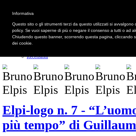
Informativa
LOGIN | REGISTER
Questo sito o gli strumenti terzi da questo utilizzati si avvalgono d
policy. Se vuoi saperne di più o negare il consenso a tutti o ad a
Chiudendo questo banner, scorrendo questa pagina, cliccando su 
Home
dei cookie.
Il carnevale dei delitti
Il mistero dei massi avelli
Recensioni
Elpi-logo n. 7 - “L’uom
più tempo” di Guillau