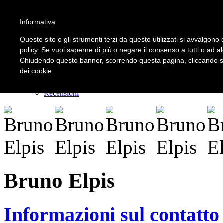
Informativa
LOGIN | REGISTER
Questo sito o gli strumenti terzi da questo utilizzati si avvalgono d
policy. Se vuoi saperne di più o negare il consenso a tutti o ad a
Chiudendo questo banner, scorrendo questa pagina, cliccando su 
Home
dei cookie.
Il carnevale dei delitti
Il mistero dei massi avelli
Recensioni
Bruno Elpis
Informazioni sul contatto