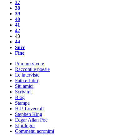
37
38
39
40
41
42
43
44
Succ
Fine
Primum vivere
Racconti e poesie
Le interviste
Fatti e Libri
Siti amici
Scrivimi
Blog
Stampa
H.P. Lovecraft
Stephen King
Edgar Allan Poe
Elpi-logoi
Commenti acronimi