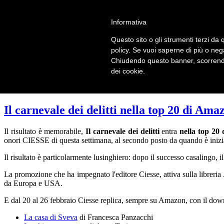
LOGIN | REGISTER
Informativa
Questo sito o gli strumenti terzi da q
Home
policy. Se vuoi saperne di più o neg
Il carnevale dei delitti
Chiudendo questo banner, scorrendo
Il mistero dei massi avelli
dei cookie.
Recensioni
Il carnevale dei delitti nella top 20 di Ama
Il risultato è memorabile,
Il carnevale dei delitti
entra
nella top 20
onori CIESSE di questa settimana, al secondo posto da quando è inizi
Il risultato è particolarmente lusinghiero: dopo il successo casalingo,
La promozione che ha impegnato l'editore Ciesse, attiva sulla libreria 
da Europa e USA.
E dal 20 al 26 febbraio Ciesse replica, sempre su Amazon, con il downl
La casa di Sveva
di Francesca Panzacchi