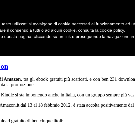
uesto utilizzati si avvalgono di cookie necessari al funzionamento ed utili 
are il consenso a tutti o ad alcuni cookie, consulta la
cookie policy
.
 questa pagina, cliccando su un link o proseguendo la navigazione in a
zon
 di Amazon
, tra gli ebook gratuiti più scaricati, e con ben 231 downlo
ata la promozione.
 il Kindle si sta imponendo anche in Italia, con un gruppo sempre più va
Amazon.it dal 13 al 18 febbraio 2012, è stata accolta positivamente dal p
oad gratuito di ben cinque titoli: