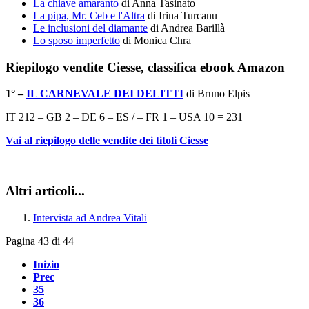
La chiave amaranto
di Anna Tasinato
La pipa, Mr. Ceb e l'Altra
di Irina Turcanu
Le inclusioni del diamante
di Andrea Barillà
Lo sposo imperfetto
di Monica Chra
Riepilogo vendite Ciesse, classifica ebook Amazon
1° –
IL CARNEVALE DEI DELITTI
di Bruno Elpis
IT 212 – GB 2 – DE 6 – ES / – FR 1 – USA 10 = 231
Vai al riepilogo delle vendite dei titoli Ciesse
Altri articoli...
Intervista ad Andrea Vitali
Pagina 43 di 44
Inizio
Prec
35
36