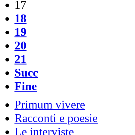
17
18
19
20
21
Succ
Fine
Primum vivere
Racconti e poesie
Le interviste