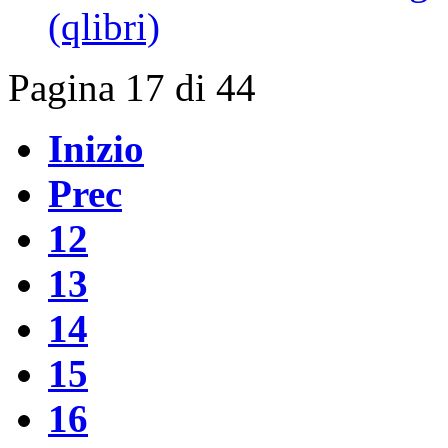
(qlibri)
Pagina 17 di 44
Inizio
Prec
12
13
14
15
16