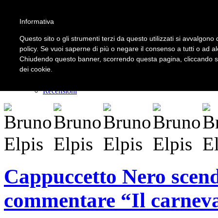
Informativa
LOGIN | REGISTER
Questo sito o gli strumenti terzi da questo utilizzati si avvalgono d
policy. Se vuoi saperne di più o negare il consenso a tutti o ad a
Chiudendo questo banner, scorrendo questa pagina, cliccando su 
Home
dei cookie.
Il carnevale dei delitti
Il mistero dei massi avelli
Recensioni
Cappuccetto Nero scende
commentare “Il carneval