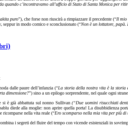
da quando c’incontravamo all’ufficio di Stato di Santa Monica per riti
 akita puro
”), che forse non riuscirà a rimpiazzare il precedente (“
Il mio
nry, seppur in modo comico e sconclusionato (“
Non è un lottatore, papà.
bri)
t
noda dalle paure dell’infanzia (“
La storia della nostra vita è la stori
arta dimensione?
”) sino a un epilogo sorprendente, nel quale ogni stran
e si è già abbattuta sul nonno Sullivan
(“Due uomini risucchiati dent
rbablu diede alla moglie: non aprire quella porta! La disubbidienza port
 ricomparse nella vita reale (“
Ero scomparso nella mia vita per più di
combina i segreti del fluire del tempo con vicende esistenziali in sovri