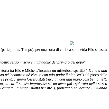
(parte prima, Tempo), per una sorta di curiosa simmetria Elio si lascia
l nostro senso misero e inaffidabile del prima o del dopo
”.
a storia tra Elio e Michel s’incunea un misterioso spartito (“
Dallo a una
o né incontrato né vissuto con mio padre il pianista
”) nel gioco delle
i pentagrammi fossero stati tracciati con una mano così tremante
”).
n cui il solista improvvisa su un tema già esplorato nello stesso
tu cercami, ti prego, suona per me
”), proiettarlo nel destino (“
Quando