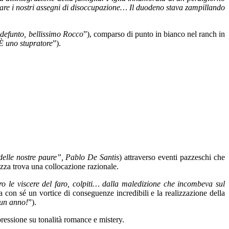
rare i nostri assegni di disoccupazione… Il duodeno stava zampillando
 defunto, bellissimo Rocco
”), comparso di punto in bianco nel ranch in
 È uno stupratore
”).
a delle nostre paure”, Pablo De Santis
) attraverso eventi pazzeschi che
ezza trova una collocazione razionale.
ro le viscere del faro, colpiti… dalla maledizione che incombeva sul
a con sé un vortice di conseguenze incredibili e la realizzazione della
 un anno!
”).
mpressione su tonalità romance e mistery.