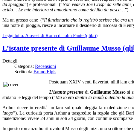
da spiaggia
”) e professionali (“
Non vedevo Joe Crispi da sette anni, 
acido… Le mie interiora si annodarono come del filo da pesca…
”).
Ma un grosso cane (“
Il funzionario che lo registrò scrisse che era un
una notte di pioggia, riesce a incarnare il desiderio di riscossa di He
Leggi tutto: A ovest di Roma di John Fante (qlibri)
L’istante presente di Guillaume Musso (qli
Dettagli
Categoria:
Recensioni
Scritto da
Bruno Elpis
Postquam XXIV venti flaverint, nihil iam eri
L’istante presente
di
Guillaume Musso
si s
sfidano le leggi del tempo (“
Ma io ero dentro la realtà o dentro la qu
Arthur riceve in eredità un faro sul quale aleggia la maledizione ch
luogo
”). La curiosità porta Arthur a trasgredire la regola che già Ba
maledizione: vivere 24 anni in soli 24 giorni, con continue scomparse e
In questo romanzo ho ritrovato il Musso degli inizi: uno scrittore che 