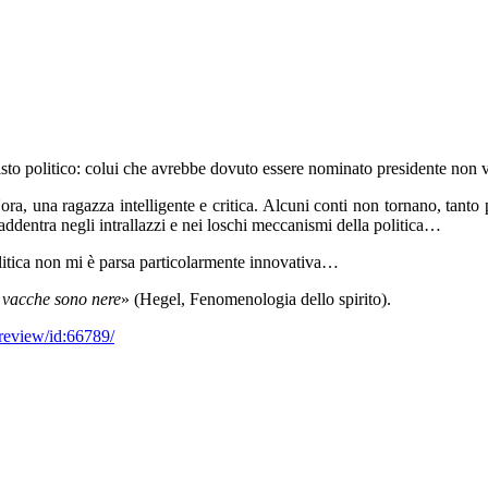
to politico: colui che avrebbe dovuto essere nominato presidente non v
e Nora, una ragazza intelligente e critica. Alcuni conti non tornano, tan
i addentra negli intrallazzi e nei loschi meccanismi della politica…
 politica non mi è parsa particolarmente innovativa…
le vacche sono nere
» (Hegel, Fenomenologia dello spirito).
/review/id:66789/