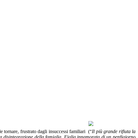
e tornare, frustrato dagli insuccessi familiari (“
Il più grande rifiuta la
a disintegrazione della famiglia. Figlia innamorata di un perdigiorno