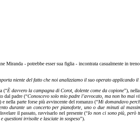
 Miranda - potrebbe esser sua figlia - incontrata casualmente in treno 
 importa niente del fatto che noi analizziamo il suo operato applicando i
a (“
È davvero la campagna di Corot, dolente come da copione
”), nell
to dal padre (“
Conoscevo solo mio padre l’avvocato, ma non ho mai vist
) e nella parte forse più avvincente del romanzo (“
Mi domandavo perché 
durante un concerto per pianoforte, uno o due minuti al massimo, i
isvelare il passato, ravvisarlo nel presente (“
Io non ci sono più, però 
questioni irrisolte e lasciate in sospeso
”).