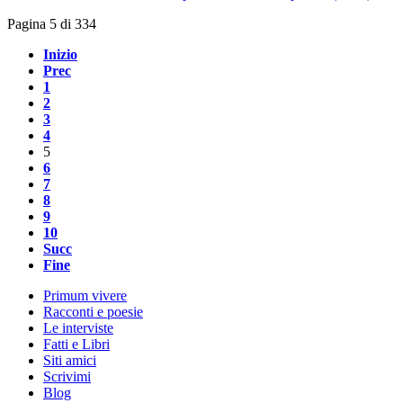
Pagina 5 di 334
Inizio
Prec
1
2
3
4
5
6
7
8
9
10
Succ
Fine
Primum vivere
Racconti e poesie
Le interviste
Fatti e Libri
Siti amici
Scrivimi
Blog