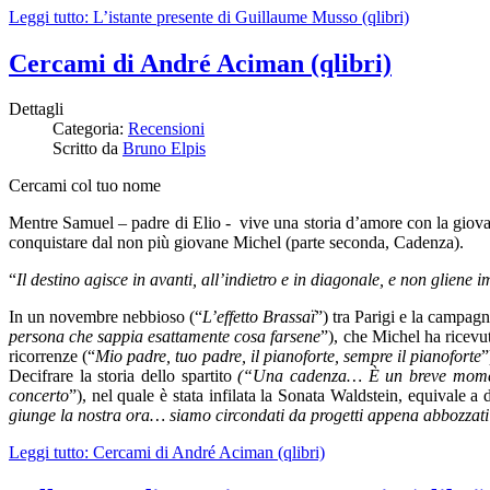
Leggi tutto: L’istante presente di Guillaume Musso (qlibri)
Cercami di André Aciman (qlibri)
Dettagli
Categoria:
Recensioni
Scritto da
Bruno Elpis
Cercami col tuo nome
Mentre Samuel – padre di Elio - vive una storia d’amore con la giovane
conquistare dal non più giovane Michel (parte seconda, Cadenza).
“
Il destino agisce in avanti, all’indietro e in diagonale, e non gliene
In un novembre nebbioso (“
L’effetto Brassaï
”) tra Parigi e la campagn
persona che sappia esattamente cosa farsene
”), che Michel ha ricevu
ricorrenze (“
Mio padre, tuo padre, il pianoforte, sempre il pianoforte
”
Decifrare la storia dello spartito
(“Una cadenza… È un breve momento 
concerto
”), nel quale è stata infilata la Sonata Waldstein, equivale a d
giunge la nostra ora… siamo circondati da progetti appena abbozzati e 
Leggi tutto: Cercami di André Aciman (qlibri)