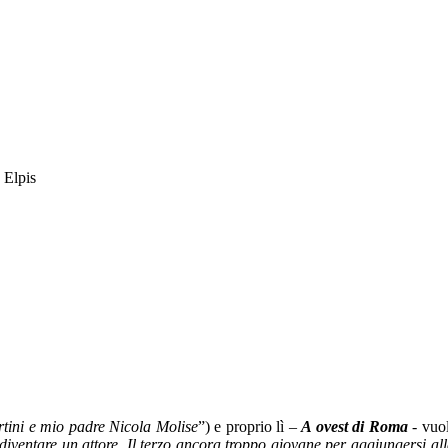
ini e mio padre Nicola Molise
”) e proprio lì –
A ovest di Roma
- vuol
diventare un attore. Il terzo ancora troppo giovane per aggiungersi all