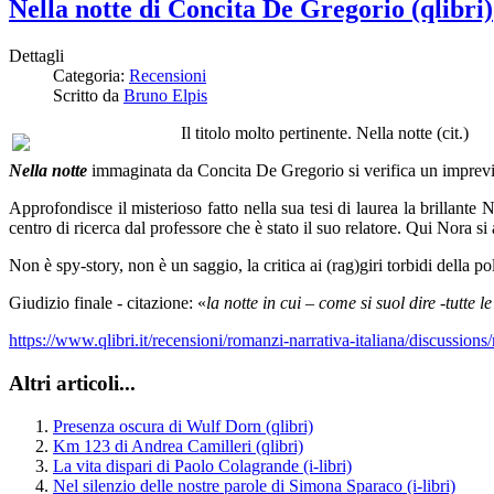
Nella notte di Concita De Gregorio (qlibri)
Dettagli
Categoria:
Recensioni
Scritto da
Bruno Elpis
Il titolo molto pertinente. Nella notte (cit.)
Nella notte
immaginata da Concita De Gregorio si verifica un imprevis
Approfondisce il misterioso fatto nella sua tesi di laurea la brillant
centro di ricerca dal professore che è stato il suo relatore. Qui Nora s
Non è spy-story, non è un saggio, la critica ai (rag)giri torbidi della
Giudizio finale - citazione: «
la notte in cui – come si suol dire -tutte 
https://www.qlibri.it/recensioni/romanzi-narrativa-italiana/discussions
Altri articoli...
Presenza oscura di Wulf Dorn (qlibri)
Km 123 di Andrea Camilleri (qlibri)
La vita dispari di Paolo Colagrande (i-libri)
Nel silenzio delle nostre parole di Simona Sparaco (i-libri)