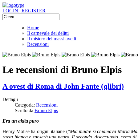
LOGIN | REGISTER
Home
Il carnevale dei delitti
Il mistero dei massi avelli
Recensioni
Le recensioni di Bruno Elpis
A ovest di Roma di John Fante (qlibri)
Dettagli
Categoria:
Recensioni
Scritto da
Bruno Elpis
Era un akita puro
Henry Molise ha origini italiane (“
Mia madre si chiamava Maria Mart
razza bianca e sposerà una negra. Il secondo, disoccupato, cerca di 