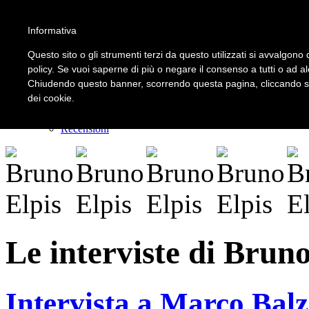
Informativa
LOGIN | REGISTER
Questo sito o gli strumenti terzi da questo utilizzati si avvalgono d
policy. Se vuoi saperne di più o negare il consenso a tutti o ad a
Chiudendo questo banner, scorrendo questa pagina, cliccando su 
Home
dei cookie.
Il carnevale dei delitti
Il mistero dei massi avelli
Recensioni
Le interviste di Bruno
Intervista a Marco Balz