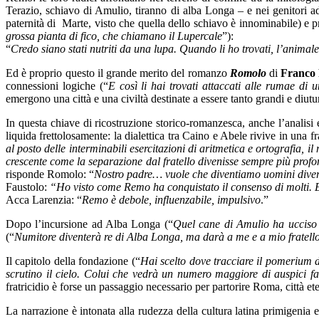
Terazio, schiavo di Amulio, tiranno di alba Longa – e nei genitori ad
paternità di Marte, visto che quella dello schiavo è innominabile) e p
grossa pianta di fico, che chiamano il Lupercale
”):
“
Credo siano stati nutriti da una lupa. Quando li ho trovati, l’animale
Ed è proprio questo il grande merito del romanzo
Romolo
di
Franco 
connessioni logiche (“
E così li hai trovati attaccati alle rumae 
emergono una città e una civiltà destinate a essere tanto grandi e diut
In questa chiave di ricostruzione storico-romanzesca, anche l’analis
liquida frettolosamente: la dialettica tra Caino e Abele rivive in una
al posto delle interminabili esercitazioni di aritmetica e ortografia, i
crescente come la separazione dal fratello divenisse sempre più prof
risponde Romolo: “
Nostro padre… vuole che diventiamo uomini diversi
Faustolo:
“Ho visto come Remo ha conquistato il consenso di molti. E
Acca Larenzia: “
Remo è debole, influenzabile, impulsivo
.”
Dopo l’incursione ad Alba Longa (“
Quel cane di Amulio ha ucciso 
(“
Numitore diventerà re di Alba Longa, ma darà a me e a mio fratello l
Il capitolo della fondazione (“
Hai scelto dove tracciare il pomerium d
scrutino il cielo. Colui che vedrà un numero maggiore di auspici fa
fratricidio è forse un passaggio necessario per partorire Roma, città et
La narrazione è intonata alla rudezza della cultura latina primigenia e 