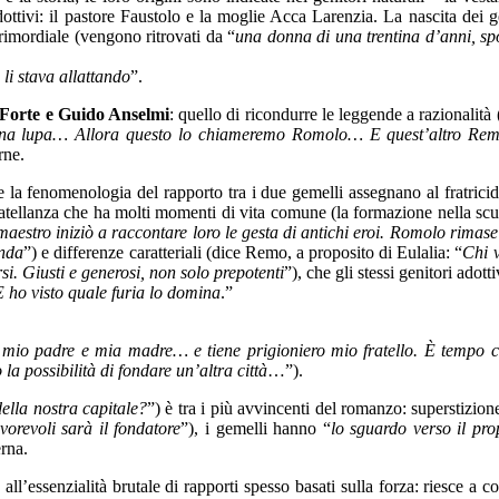
ottivi: il pastore Faustolo e la moglie Acca Larenzia. La nascita dei ge
rimordiale (vengono ritrovati da “
una donna di una trentina d’anni, s
 li stava allattando
”.
Forte e Guido Anselmi
: quello di ricondurre le leggende a razionalit
di una lupa… Allora questo lo chiameremo Romolo… E quest’altro Re
urne.
i e la fenomenologia del rapporto tra i due gemelli assegnano al fratr
 fratellanza che ha molti momenti di vita comune (la formazione nella scu
l maestro iniziò a raccontare loro le gesta di antichi eroi. Romolo rimas
onda
”) e differenze caratteriali (dice Remo, a proposito di Eulalia: “
Chi v
. Giusti e generosi, non solo prepotenti
”), che gli stessi genitori adot
 ho visto quale furia lo domina
.”
mio padre e mia madre… e tiene prigioniero mio fratello. È tempo ch
a possibilità di fondare un’altra città
…”).
ella nostra capitale?
”) è tra i più avvincenti del romanzo: superstizion
vorevoli sarà il fondatore
”), i gemelli hanno “
lo sguardo verso il pro
erna.
all’essenzialità brutale di rapporti spesso basati sulla forza: riesce a c