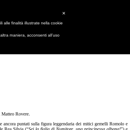
×
alle finalità illustrate nella cookie
ltra maniera, acconsenti all’uso
di Matteo Rovere.
e ancora puntati sulla figura leggendaria dei mitici gemelli Romolo e
ale Rea Silvia (“
Sei la figlia di Numitore, una principessa albana!
”) e