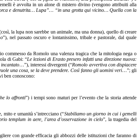
melli è avvolta in un alone di mistero divino (vengono attribuiti alla
porca e denutrita… Lupa”… “in una grotta qui vicino… Quella con la
à (così, la lupa non sarebbe un animale, ma una donna), quello di creare
mo
”), nel passato oscuro e lontanissimo, tribale e pastorale, dal quale
icidio commesso da Romolo una valenza tragica che la mitologia nega o
ola di Gabi: “
Le lezioni di Erasto presero infatti una direzione nuova:
e incantato
…”), interessi divergenti (“
Romolo avvertiva con dispiacere
uole una cosa, se la deve prendere. Così fanno gli uomini veri
…”; gli
tivi ben conoscono:
e lo affronti
”) i tempi sono maturi per l’evento che la storia attende
e, mito e umanità s’intrecciano (“
Stabiliamo un giorno in cui i gemelli
prio templum in aere, l’area d’osservazione in cielo
”, la tragedia del
ogliere con grande efficacia gli abbozzi delle istituzioni che faranno di