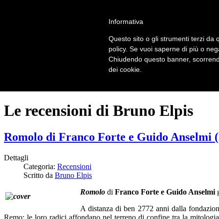
LOGIN | REGISTER
Informativa
Questo sito o gli strumenti terzi da q
Home
policy. Se vuoi saperne di più o neg
Il carnevale dei delitti
Chiudendo questo banner, scorrendo
Il mistero dei massi avelli
dei cookie.
Recensioni
Le recensioni di Bruno Elpis
Romolo di Franco Forte e Guido Anselmi (i
Dettagli
Categoria:
Recensioni
Scritto da
Bruno Elpis
Romolo
di
Franco Forte e Guido Anselmi
g
A distanza di ben 2772 anni dalla fondazione
Remo: le loro radici affondano nel terreno di confine tra la mitologia e