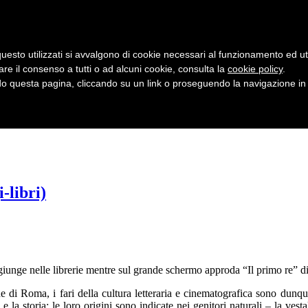
uesto utilizzati si avvalgono di cookie necessari al funzionamento ed utili 
are il consenso a tutti o ad alcuni cookie, consulta la
cookie policy
.
 questa pagina, cliccando su un link o proseguendo la navigazione in a
-libri)
iunge nelle librerie mentre sul grande schermo approda “Il primo re” 
 di Roma, i fari della cultura letteraria e cinematografica sono dunqu
 la storia; le loro origini sono indicate nei genitori naturali – la vest