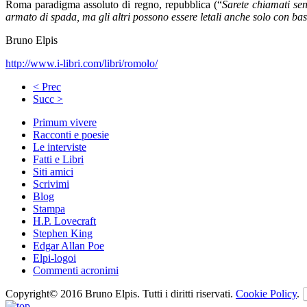
Roma paradigma assoluto di regno, repubblica (“
Sarete chiamati sena
armato di spada, ma gli altri possono essere letali anche solo con b
Bruno Elpis
http://www.i-libri.com/libri/romolo/
< Prec
Succ >
Primum vivere
Racconti e poesie
Le interviste
Fatti e Libri
Siti amici
Scrivimi
Blog
Stampa
H.P. Lovecraft
Stephen King
Edgar Allan Poe
Elpi-logoi
Commenti acronimi
Copyright© 2016 Bruno Elpis. Tutti i diritti riservati.
Cookie Policy
.