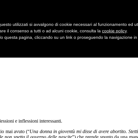
uesto utilizzati si avvalgono di cookie necessari al funzionamento ed utili 
are il consenso a tutti o ad alcuni cookie, consulta la
cookie policy
.
 questa pagina, cliccando su un link o proseguendo la navigazione in a
essioni e inflessioni interessanti.
lio mai avuto (“
Una donna in gioventù mi disse di avere abortito. Stetti
e non spetta il governo delle nascite
”) che prende spunto da una man