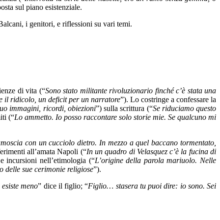
posta sul piano esistenziale.
cani, i genitori, e riflessioni su vari temi.
ienze di vita (“
Sono stato militante rivoluzionario finché c’è stata una
 il ridicolo, un deficit per un narratore
”). Lo costringe a confessare la
uo immagini, ricordi, obiezioni
”) sulla scrittura (“
Se riduciamo questo
iti (“
Lo ammetto. Io posso raccontare solo storie mie. Se qualcuno mi
amoscia con un cucciolo dietro. In mezzo a quel baccano tormentato,
iferimenti all’amata Napoli (“
In un quadro di Velasquez c’è la fucina di
 e incursioni nell’etimologia (“
L’origine della parola mariuolo. Nelle
o delle sue cerimonie religiose
”).
i esiste meno
” dice il figlio; “
Figlio… stasera tu puoi dire: io sono. Sei