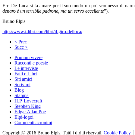
Erri De Luca si fa amare per il suo modo un po’ sconnesso di narra
denaro è un terribile padrone, ma un servo eccellente
”).
Bruno Elpis
http://www.i-libri.com/libri/il-giro-delloca/
< Prec
Succ >
Primum vivere
Racconti e poesie
Le interviste
Fatti e Libri
Siti amici
Scrivimi
Blog
Stampa
H.P. Lovecraft
Stephen King
Edgar Allan Poe
Elpi-logoi
Commenti acronimi
Copyright© 2016 Bruno Elpis. Tutti i diritti riservati.
Cookie Policy
.