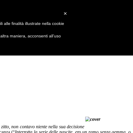
×
alle finalità illustrate nella cookie
ltra maniera, acconsenti all’uso
 zitto, non contavo niente nella sua decisione
canza (“
Interrotta la serie delle nascite, ero un ramo senza gemma, o