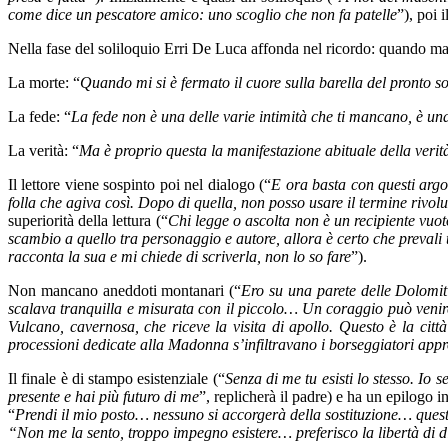
come dice un pescatore amico: uno scoglio che non fa patelle
”), poi 
Nella fase del soliloquio Erri De Luca affonda nel ricordo: quando marin
La morte: “
Quando mi si è fermato il cuore sulla barella del pronto so
La fede: “
La fede non è una delle varie intimità che ti mancano, è una
La verità: “
Ma è proprio questa la manifestazione abituale della verità
Il lettore viene sospinto poi nel dialogo (“
E ora basta con questi argo
folla che agiva così. Dopo di quella, non posso usare il termine rivol
superiorità della lettura (“
Chi legge o ascolta non è un recipiente vuot
scambio a quello tra personaggio e autore, allora è certo che prevali 
racconta la sua e mi chiede di scriverla, non lo so fare
”).
Non mancano aneddoti montanari (“
Ero su una parete delle Dolomit
scalava tranquilla e misurata con il piccolo… Un coraggio può venir
Vulcano, cavernosa, che riceve la visita di apollo. Questo è la citt
processioni dedicate alla Madonna s’infiltravano i borseggiatori appro
Il finale è di stampo esistenziale (“
Senza di me tu esisti lo stesso. Io
presente e hai più futuro di me
”, replicherà il padre) e ha un epilogo in
“
Prendi il mio posto… nessuno si accorgerà della sostituzione… quest
“Non me la sento, troppo impegno esistere… preferisco la libertà di 