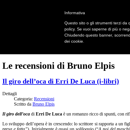
LOGIN | REGISTER
Informativa
Questo sito o gli strumenti terzi da q
Home
policy. Se vuoi saperne di più o neg
Il carnevale dei delitti
Chiudendo questo banner, scorrendo
Il mistero dei massi avelli
dei cookie.
Recensioni
Le recensioni di Bruno Elpis
Il giro dell’oca di Erri De Luca (i-libri)
Dettagli
Categoria:
Recensioni
Scritto da
Bruno Elpis
Il giro dell’oca
di
Erri De Luca
è un romanzo ricco di spunti, con rifl
Lo sviluppo dell’opera è in crescendo: lo scrittore si rapporta a un fig
presa e fatta”
). Inizialmente è quasi un soliloquio (“
A noi del maschil