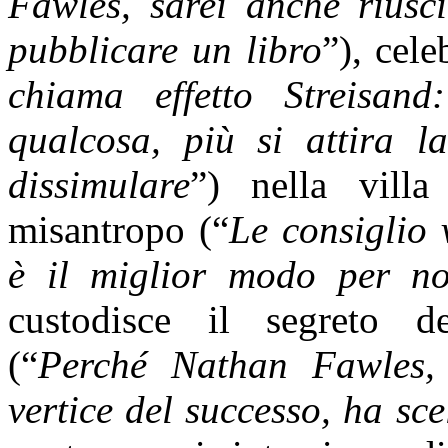
Fawles, sarei anche riusci
pubblicare un libro
”), cele
chiama effetto Streisan
qualcosa, più si attira l
dissimulare
”) nella villa
misantropo (“
Le consiglio 
è il miglior modo per no
custodisce il segreto del
(“
Perché Nathan Fawles, 
vertice del successo, ha sc