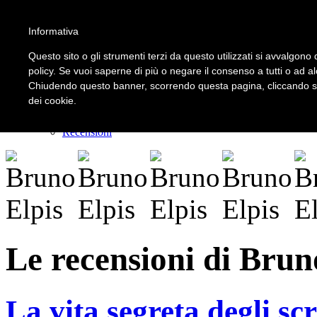
Informativa
LOGIN | REGISTER
Questo sito o gli strumenti terzi da questo utilizzati si avvalgono d
policy. Se vuoi saperne di più o negare il consenso a tutti o ad a
Chiudendo questo banner, scorrendo questa pagina, cliccando su 
Home
dei cookie.
Il carnevale dei delitti
Il mistero dei massi avelli
Recensioni
Le recensioni di Brun
La vita segreta degli s