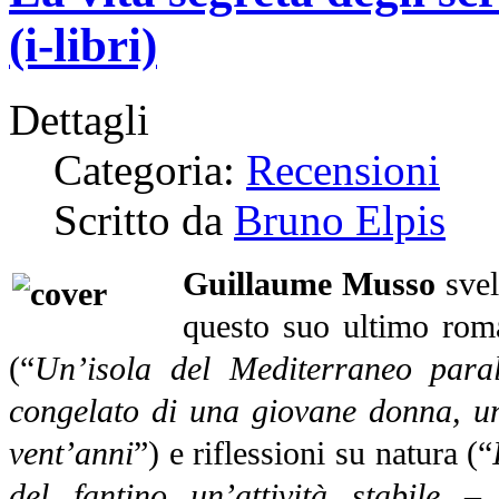
(i-libri)
Dettagli
Categoria:
Recensioni
Scritto da
Bruno Elpis
Guillaume Musso
svel
questo suo ultimo roma
(“
Un’isola del Mediterraneo paral
congelato di una giovane donna, un 
vent’anni
”) e riflessioni su natura (“
del fantino un’attività stabile –