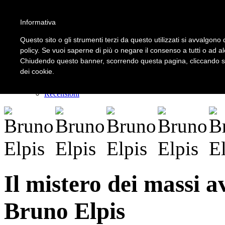
Informativa
LOGIN | REGISTER
Questo sito o gli strumenti terzi da questo utilizzati si avvalgono d
policy. Se vuoi saperne di più o negare il consenso a tutti o ad a
Chiudendo questo banner, scorrendo questa pagina, cliccando su 
Home
dei cookie.
Il carnevale dei delitti
Il mistero dei massi avelli
Recensioni
Il mistero dei massi a
Bruno Elpis