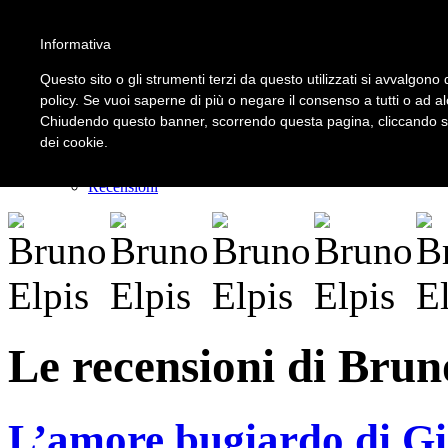
Informativa
LOGIN | REGISTER
Questo sito o gli strumenti terzi da questo utilizzati si avvalgono d
policy. Se vuoi saperne di più o negare il consenso a tutti o ad a
Chiudendo questo banner, scorrendo questa pagina, cliccando su 
Home
dei cookie.
Il carnevale dei delitti
Il mistero dei massi avelli
Recensioni
Le recensioni di Brun
L’amore bugiardo di Gill