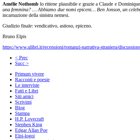
Amélie Nothomb
lo ritiene plausibile e grazie a Claude e Dominiqu
una femmina? … Abbiamo due nomi epiceni… Ben Jonson, un celebre co
incarnazione della sinistra nemesi.
Giudizio finale: vendicativo, astioso, epiceno.
Bruno Elpis
https://www.qlibri.it/recensioni/romanzi-narrativa-straniera/discussio
< Prec
Succ >
Primum vivere
Racconti e poesie
Le interviste
Fatti e Libri
Siti amici
Scrivimi
Blog
Stampa
H.P. Lovecraft
Stephen King
Edgar Allan Poe
Elpi-logoi