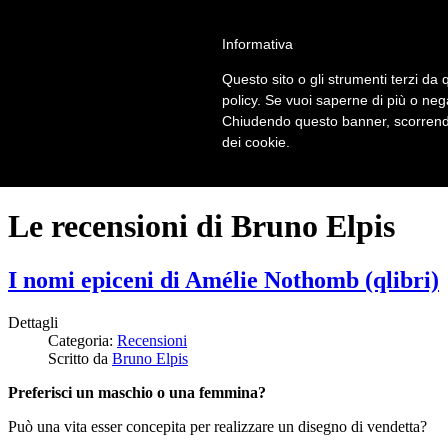
LOGIN | REGISTER
Informativa
Questo sito o gli strumenti terzi da q
Home
policy. Se vuoi saperne di più o neg
Il carnevale dei delitti
Chiudendo questo banner, scorrendo
Il mistero dei massi avelli
dei cookie.
Recensioni
Le recensioni di Bruno Elpis
I nomi epiceni di Amélie Nothomb (qlibri)
Dettagli
Categoria:
Recensioni
Scritto da
Bruno Elpis
Preferisci un maschio o una femmina?
Può una vita esser concepita per realizzare un disegno di vendetta?