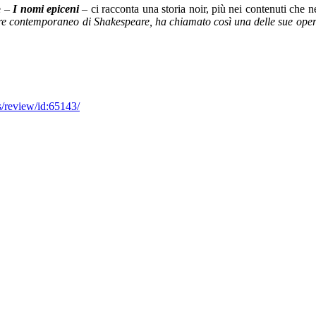
e –
I nomi epiceni
– ci racconta una storia noir, più nei contenuti che n
ntemporaneo di Shakespeare, ha chiamato così una delle sue opere tea
ns/review/id:65143/