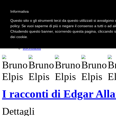
Informativa
LOGIN | REGISTER
Questo sito o gli strumenti terzi da questo utilizzati si avvalgono d
policy. Se vuoi saperne di più o negare il consenso a tutti o ad a
Chiudendo questo banner, scorrendo questa pagina, cliccando su 
Home
dei cookie.
Il carnevale dei delitti
Il mistero dei massi avelli
Recensioni
I racconti di Edgar All
Dettagli