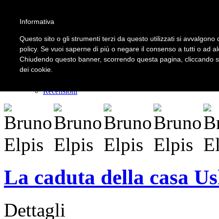
Informativa
LOGIN | REGISTER
Questo sito o gli strumenti terzi da questo utilizzati si avvalgono d
policy. Se vuoi saperne di più o negare il consenso a tutti o ad a
Chiudendo questo banner, scorrendo questa pagina, cliccando su 
Home
dei cookie.
Il carnevale dei delitti
Il mistero dei massi avelli
Recensioni
La caduta della casa U
Dettagli