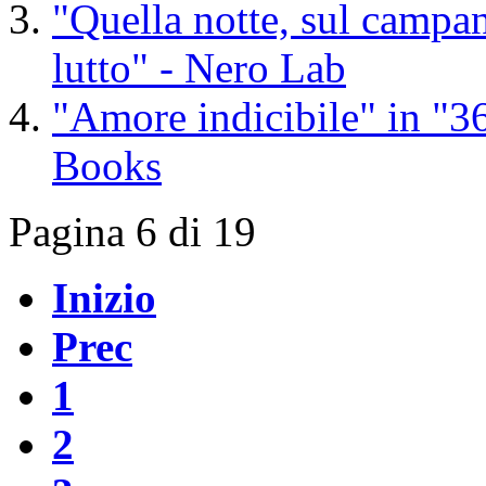
"Quella notte, sul campa
lutto" - Nero Lab
"Amore indicibile" in "36
Books
Pagina 6 di 19
Inizio
Prec
1
2