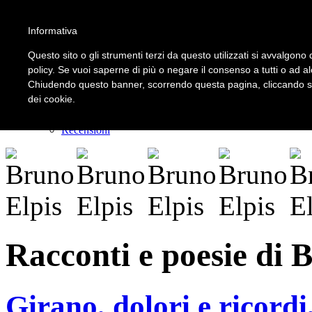
Informativa
LOGIN | REGISTER
Questo sito o gli strumenti terzi da questo utilizzati si avvalgono d
policy. Se vuoi saperne di più o negare il consenso a tutti o ad a
Chiudendo questo banner, scorrendo questa pagina, cliccando su 
Home
dei cookie.
Il carnevale dei delitti
Il mistero dei massi avelli
Recensioni
Racconti e poesie di 
Girano, dolori e ricordi