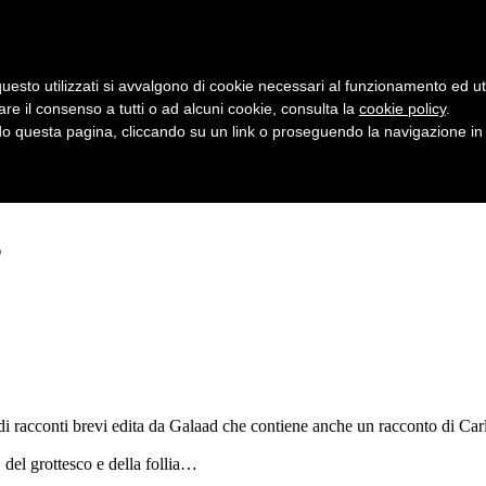
uesto utilizzati si avvalgono di cookie necessari al funzionamento ed utili 
are il consenso a tutti o ad alcuni cookie, consulta la
cookie policy
.
 questa pagina, cliccando su un link o proseguendo la navigazione in a
s
 di racconti brevi edita da Galaad che contiene anche un racconto di Carl
, del grottesco e della follia…