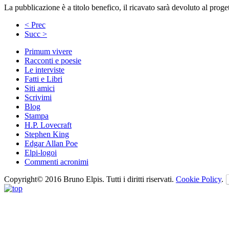
La pubblicazione è a titolo benefico, il ricavato sarà devoluto al pro
< Prec
Succ >
Primum vivere
Racconti e poesie
Le interviste
Fatti e Libri
Siti amici
Scrivimi
Blog
Stampa
H.P. Lovecraft
Stephen King
Edgar Allan Poe
Elpi-logoi
Commenti acronimi
Copyright© 2016 Bruno Elpis. Tutti i diritti riservati.
Cookie Policy
.