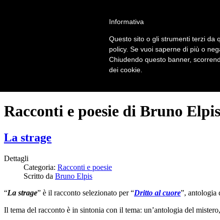
LOGIN | REGISTER
Informativa
Questo sito o gli strumenti terzi da q
Home
policy. Se vuoi saperne di più o neg
Il carnevale dei delitti
Chiudendo questo banner, scorrendo
Il mistero dei massi avelli
dei cookie.
Recensioni
Racconti e poesie di Bruno Elpi
La strage
Dettagli
Categoria:
Racconti e poesie
Scritto da
Bruno Elpis
“
La strage
” è il racconto selezionato per “
Dritto al cuore
”, antologia
Il tema del racconto è in sintonia con il tema: un’antologia del mistero